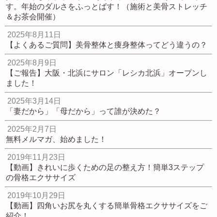
す。年始のダルさをふっとばす！（施術と美骨ストレッチ
＆お茶会開催）
2025年8月11日
【よくあるご質問】美骨整体と痩身整体ってどう違うの？
2025年8月9日
【ご報告】大阪・北浜にサロン「レシカ北浜」オープンし
ました！
2025年3月14日
「妻だから」「母だから」って誰が決めた？
2025年2月7日
無料メルマガ、始めました！
2019年11月23日
【動画】きれいに歩くための足の整え方！簡単3ステップ
の骨格エクササイズ
2019年10月29日
【動画】四角いお尻を丸くする簡単骨格エクササイズをご
紹介！