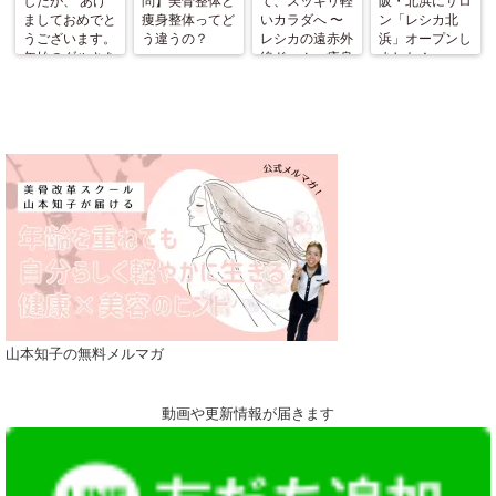
したが、 あけ
問】美骨整体と
て、スッキリ軽
阪・北浜にサロ
ましておめでと
痩身整体ってど
いカラダへ 〜
ン「レシカ北
うございます。
う違うの？
レシカの遠赤外
浜」オープンし
年始のダルさを
線ドーム＋痩身
ました！
ふっとばす！
整体〜
（施術と美骨ス
トレッチ＆お茶
会開催）
山本知子の無料メルマガ
動画や更新情報が届きます