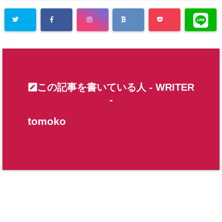
この記事を書いている人 -
WRITER
-
tomoko