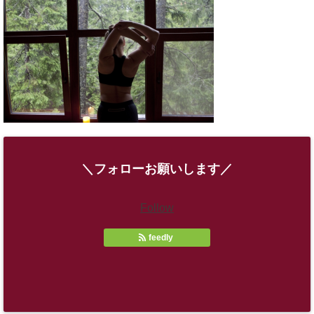
＼フォローお願いします／
Follow
feedly