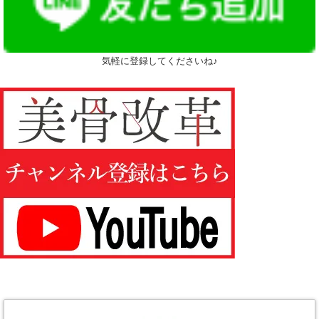
気軽に登録してくださいね♪