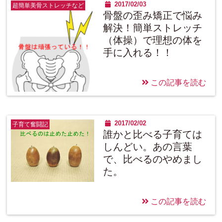
2017/02/03
超簡単美骨ストレッチなど
骨盤の歪み矯正で悩み
解決！簡単ストレッチ
（体操）で理想の体を
手に入れる！！
この記事を読む
2017/02/02
子育て奮闘記
誰かと比べる子育ては
しんどい。あの言葉
で、比べるのやめまし
た。
この記事を読む