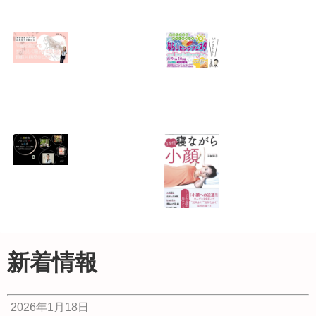
アンチが出てきた
「妻だから」「母
ら「良かった
だから」って誰が
ね」！？
決めた？
2025.04.25
2025.03.14
無料メルマガ、始
終了【奈良市】
めました！
2023年6/9ならリ
ビングフェスタ・
2025.02.07
夏 and Health＆
Beauty Fes.出店
決定！！ ★ならリ
ビングフェスタ特
別セミナー★ 身体
の歪み（ゆがみ）
終了！イベント開
『一分間寝ながら
改善・健康ストレ
催【奈良】小顔変
小顔』（青春出版
ッチ
身プロジェクト！
社）出版しまし
2023.05.29
簡単骨格セルフケ
た！
新着情報
ア講座
2020.09.20
2023.04.04
2026年1月18日