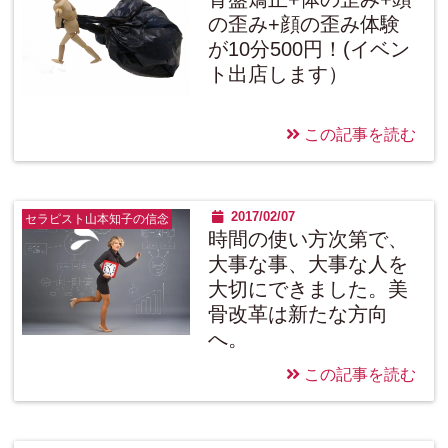
の歪み+顔の歪み体験
が10分500円！(イベン
ト出店します）
この記事を読む
2017/02/07
セラピスト山本知子の信念
時間の使い方次第で、
大事な事、大事な人を
大切にできました。美
骨改革は新たな方向
へ。
この記事を読む