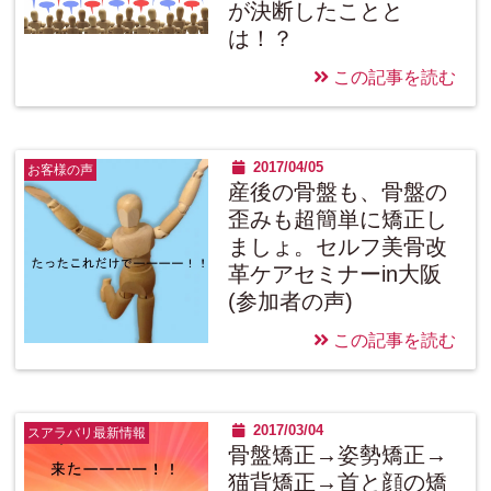
が決断したことと
は！？
この記事を読む
2017/04/05
お客様の声
産後の骨盤も、骨盤の
歪みも超簡単に矯正し
ましょ。セルフ美骨改
革ケアセミナーin大阪
(参加者の声)
この記事を読む
2017/03/04
スアラバリ最新情報
骨盤矯正→姿勢矯正→
猫背矯正→首と顔の矯