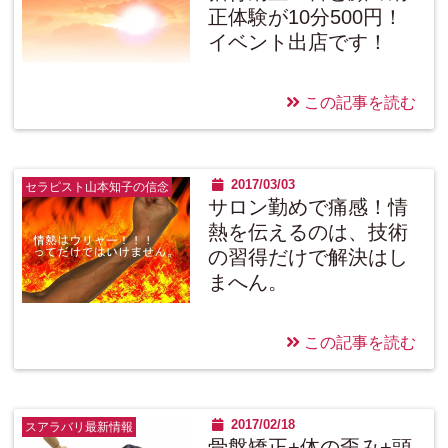
正体験が10分500円！
イベント出店です！
この記事を読む
2017/03/03
セラピスト山本知子の信念
サロン勤めで痛感！情
熱を伝えるのは、技術
の習得だけで解決はし
まへん。
この記事を読む
2017/02/18
スアラバリ最新情報
骨盤矯正+体の歪み+頭