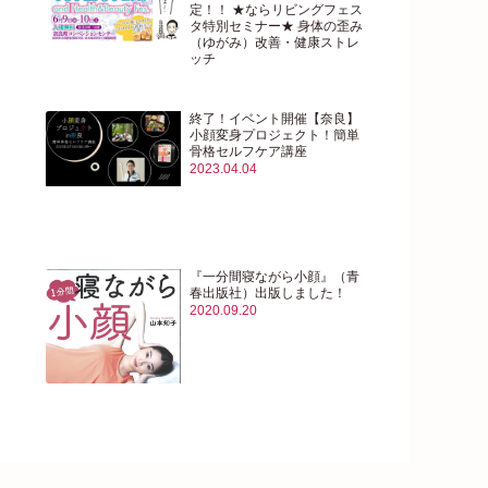
定！！ ★ならリビングフェス
タ特別セミナー★ 身体の歪み
（ゆがみ）改善・健康ストレ
ッチ
2023.05.29
終了！イベント開催【奈良】
小顔変身プロジェクト！簡単
骨格セルフケア講座
2023.04.04
『一分間寝ながら小顔』（青
春出版社）出版しました！
2020.09.20