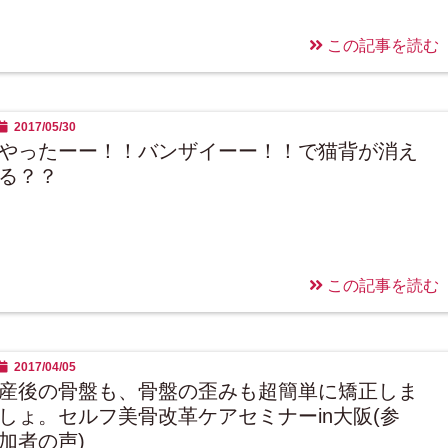
この記事を読む
2017/05/30
やったーー！！バンザイーー！！で猫背が消え
る？？
この記事を読む
2017/04/05
産後の骨盤も、骨盤の歪みも超簡単に矯正しま
しょ。セルフ美骨改革ケアセミナーin大阪(参
加者の声)