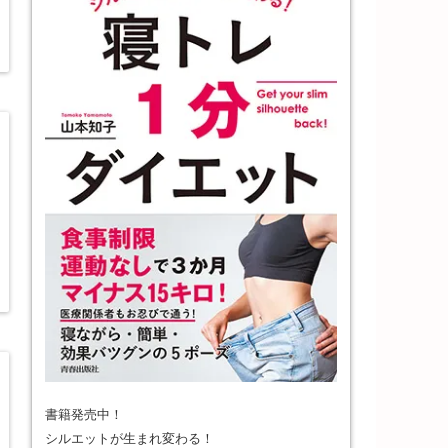
書籍発売中！
シルエットが生まれ変わる！