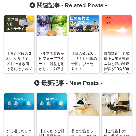
関連記事 -
Related Posts
-
【巻き肩改善３
セルフ美骨改革
【目の疲れスッ
骨盤矯正→姿勢
秒エクササイ
ビフォーアフタ
キリ！】仕事の
矯正→猫背矯正
ズ】 〜巻き肩
ー！！骨盤を動
合間にぴった
→首と顔の矯正
は肩だけじゃダ
かして、効率よ
り！！
体験が10分500
メ〜
くダイエッ
円！イベント出
ト！！
店です！
最新記事 -
New Posts
-
少し遅くなりま
【よくあるご質
芯まで温まっ
【ご報告】大