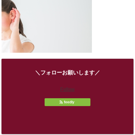
＼フォローお願いします／
Follow
feedly