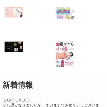
ら「良かった
だから」って誰が
ね」！？
決めた？
2025.04.25
2025.03.14
無料メルマガ、始
終了【奈良市】
めました！
2023年6/9ならリ
ビングフェスタ・
2025.02.07
夏 and Health＆
Beauty Fes.出店
決定！！ ★ならリ
ビングフェスタ特
別セミナー★ 身体
の歪み（ゆがみ）
終了！イベント開
『一分間寝ながら
改善・健康ストレ
催【奈良】小顔変
小顔』（青春出版
ッチ
身プロジェクト！
社）出版しまし
2023.05.29
簡単骨格セルフケ
た！
新着情報
ア講座
2020.09.20
2023.04.04
2026年1月18日
少し遅くなりましたが、 あけましておめでとうございま