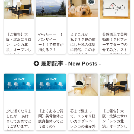
【ご報告】大
やったーー！！
え？これが
骨盤矯正で美脚
阪・北浜にサロ
バンザイー
私？？？鏡の前
効果！？ビフォ
ン「レシカ北
ー！！で猫背が
にした私の体型
ーアフターでの
浜」オープンし
消える？？
に愕然。このま
せてみた。スト
ました！
まどうなる
レッチ方法もあ
の！！？？
り！！
最新記事 -
New Posts
-
少し遅くなりま
【よくあるご質
芯まで温まっ
【ご報告】大
したが、 あけ
問】美骨整体と
て、スッキリ軽
阪・北浜にサロ
ましておめでと
痩身整体ってど
いカラダへ 〜
ン「レシカ北
うございます。
う違うの？
レシカの遠赤外
浜」オープンし
年始のダルさを
線ドーム＋痩身
ました！