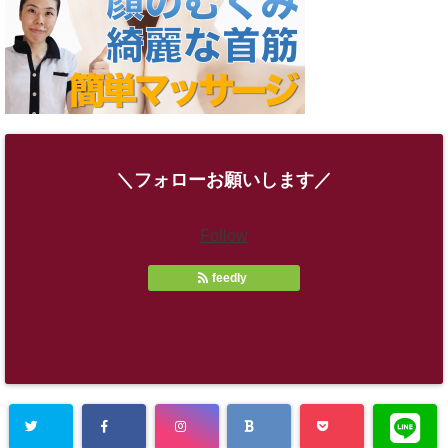
＼フォローお願いします／
Follow
feedly