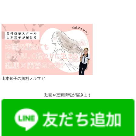
ふっとばす！
整体〜
（施術と美骨ス
トレッチ＆お茶
会開催）
山本知子の無料メルマガ
動画や更新情報が届きます