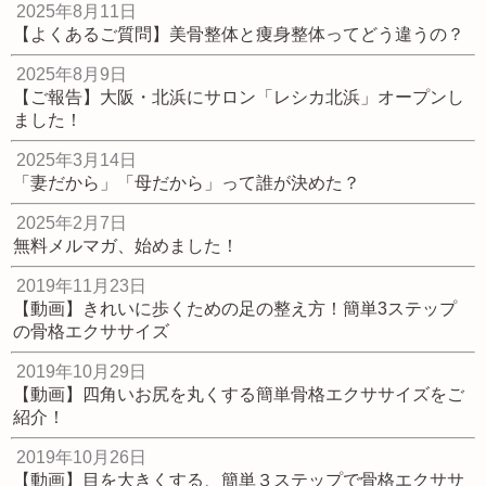
2025年8月11日
【よくあるご質問】美骨整体と痩身整体ってどう違うの？
2025年8月9日
【ご報告】大阪・北浜にサロン「レシカ北浜」オープンし
ました！
2025年3月14日
「妻だから」「母だから」って誰が決めた？
2025年2月7日
無料メルマガ、始めました！
2019年11月23日
【動画】きれいに歩くための足の整え方！簡単3ステップ
の骨格エクササイズ
2019年10月29日
【動画】四角いお尻を丸くする簡単骨格エクササイズをご
紹介！
2019年10月26日
【動画】目を大きくする、簡単３ステップで骨格エクササ