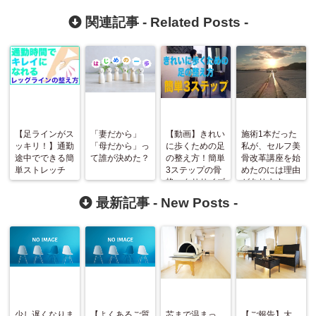
関連記事 -
Related Posts
-
【足ラインがス
「妻だから」
【動画】きれい
施術1本だった
ッキリ！】通勤
「母だから」っ
に歩くための足
私が、セルフ美
途中でできる簡
て誰が決めた？
の整え方！簡単
骨改革講座を始
単ストレッチ
3ステップの骨
めたのには理由
格エクササイズ
があります。
最新記事 -
New Posts
-
少し遅くなりま
【よくあるご質
芯まで温まっ
【ご報告】大