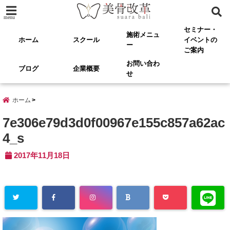
menu
セミナー・
施術メニュ
ホーム
スクール
イベントの
ー
ご案内
お問い合わ
ブログ
企業概要
せ
ホーム
7e306e79d3d0f00967e155c857a62ac
4_s
2017年11月18日