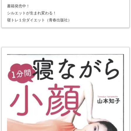
書籍発売中！
シルエットが生まれ変わる！
寝トレ１分ダイエット（青春出版社）