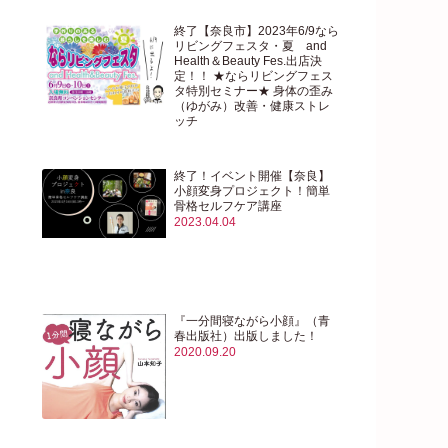
終了【奈良市】2023年6/9なら
リビングフェスタ・夏 and
Health＆Beauty Fes.出店決
定！！ ★ならリビングフェス
タ特別セミナー★ 身体の歪み
（ゆがみ）改善・健康ストレ
ッチ
2023.05.29
終了！イベント開催【奈良】
小顔変身プロジェクト！簡単
骨格セルフケア講座
2023.04.04
『一分間寝ながら小顔』（青
春出版社）出版しました！
2020.09.20