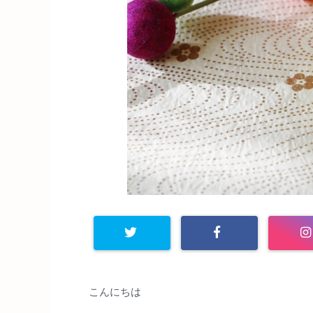
Warning
: Undefined arra
こんにちは
y key "Twitter" in
/home/