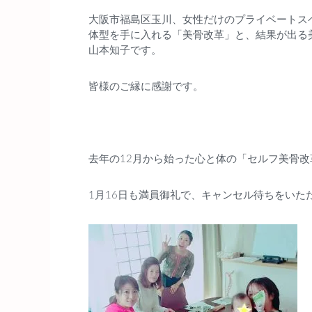
大阪市福島区玉川、女性だけのプライベートス
plus1state/suara-bali.c
体型を手に入れる「美骨改革」と、結果が出る
山本知子です。
om/public_html/wp-con
皆様のご縁に感謝です。
tent/plugins/sns-count-
cache/sns-count-cache.
php
on line
2897
去年の12月から始った心と体の「セルフ美骨改
1月16日も満員御礼で、キャンセル待ちをいた