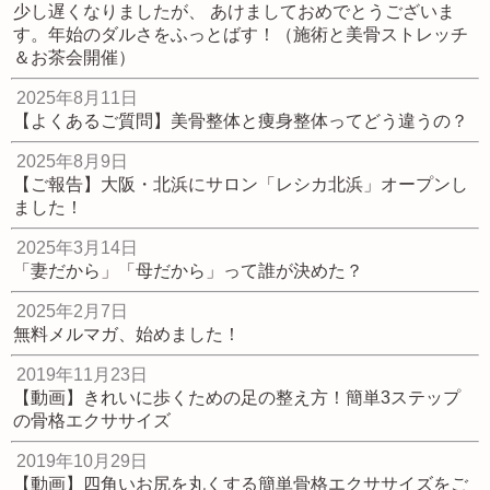
少し遅くなりましたが、 あけましておめでとうございま
す。年始のダルさをふっとばす！（施術と美骨ストレッチ
＆お茶会開催）
2025年8月11日
【よくあるご質問】美骨整体と痩身整体ってどう違うの？
2025年8月9日
【ご報告】大阪・北浜にサロン「レシカ北浜」オープンし
ました！
2025年3月14日
「妻だから」「母だから」って誰が決めた？
2025年2月7日
無料メルマガ、始めました！
2019年11月23日
【動画】きれいに歩くための足の整え方！簡単3ステップ
の骨格エクササイズ
2019年10月29日
【動画】四角いお尻を丸くする簡単骨格エクササイズをご