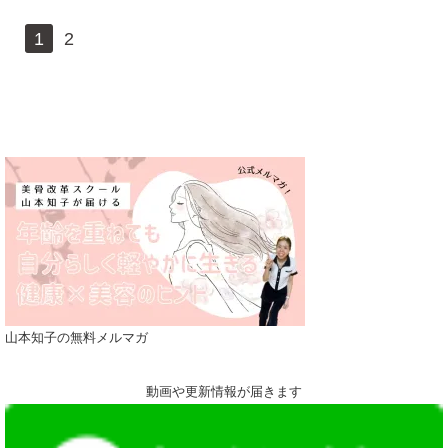
1
2
山本知子の無料メルマガ
動画や更新情報が届きます