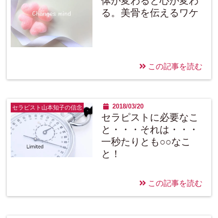
体が変わると心が変わ
る。美骨を伝えるワケ
この記事を読む
2018/03/20
セラピスト山本知子の信念
セラピストに必要なこ
と・・・それは・・・
一秒たりとも○○なこ
と！
この記事を読む