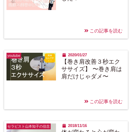
この記事を読む
2020/01/27
youtube
【巻き肩改善３秒エク
ササイズ】 〜巻き肩は
肩だけじゃダメ〜
この記事を読む
2018/11/16
セラピスト山本知子の信念