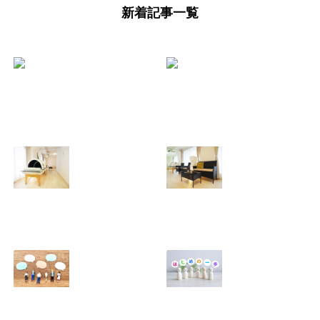
新着記事一覧
少し遅くなりまし
【よくあるご質
たが、 あけまして
問】美骨整体と痩
おめでとうござい
身整体ってどう違
ます。年始のダル
うの？
さをふっとばす！
2025.08.11
（施術と美骨スト
レッチ＆お茶会開
催）
2026.01.18
芯まで温まって、
【ご報告】大阪・
スッキリ軽いカラ
北浜にサロン「レ
ダへ 〜レシカの遠
シカ北浜」オープ
赤外線ドーム＋痩
ンしました！
身整体〜
2025.08.09
2025.08.10