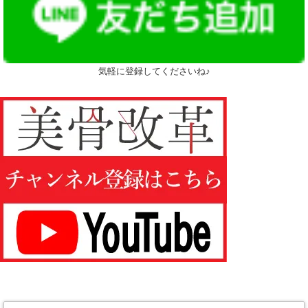
気軽に登録してくださいね♪