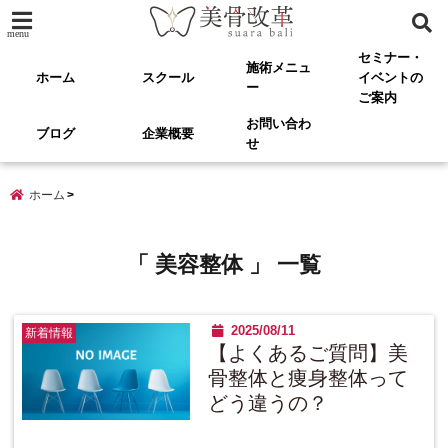
menu
セミナー・
施術メニュ
ホーム
スクール
イベントの
ー
ご案内
お問い合わ
ブログ
企業概要
せ
ホーム
「 美容整体 」 一覧
2025/08/11
新着情報
【よくあるご質問】美
骨整体と痩身整体って
どう違うの？